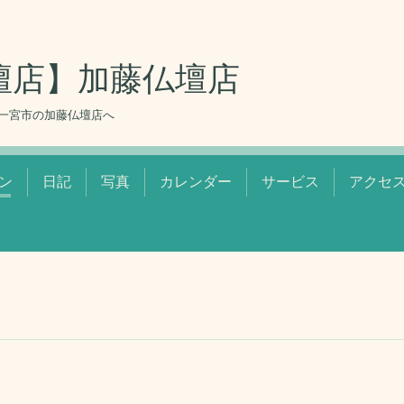
壇店】加藤仏壇店
一宮市の加藤仏壇店へ
ン
日記
写真
カレンダー
サービス
アクセ