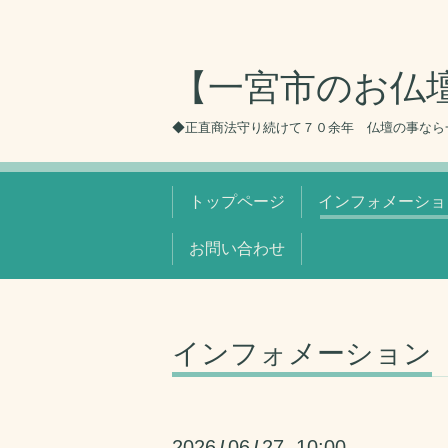
【一宮市のお仏
◆正直商法守り続けて７０余年 仏壇の事なら
トップページ
インフォメーショ
お問い合わせ
インフォメーション
2026
06
27 10:00
/
/