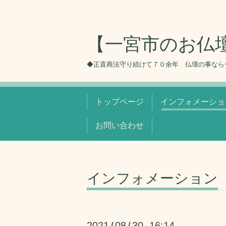
【一宮市のお仏
◆正直商法守り続けて７０余年 仏壇の事なら
トップページ
インフォメーショ
お問い合わせ
インフォメーション
2021
08
30 16:14
/
/