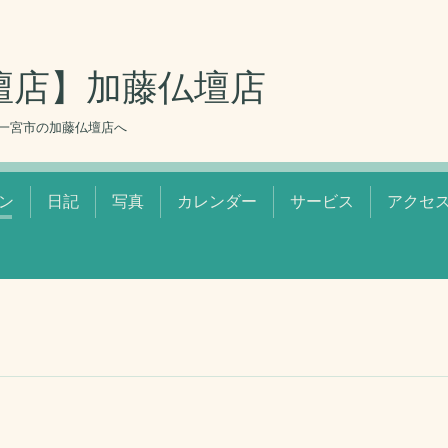
壇店】加藤仏壇店
一宮市の加藤仏壇店へ
ン
日記
写真
カレンダー
サービス
アクセ