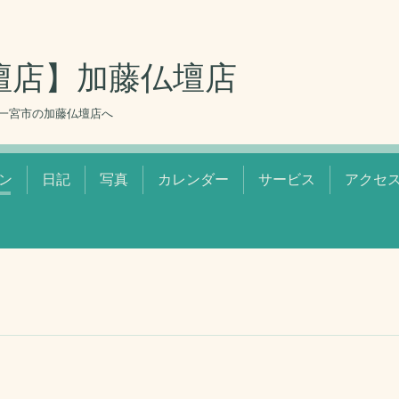
壇店】加藤仏壇店
一宮市の加藤仏壇店へ
ン
日記
写真
カレンダー
サービス
アクセ