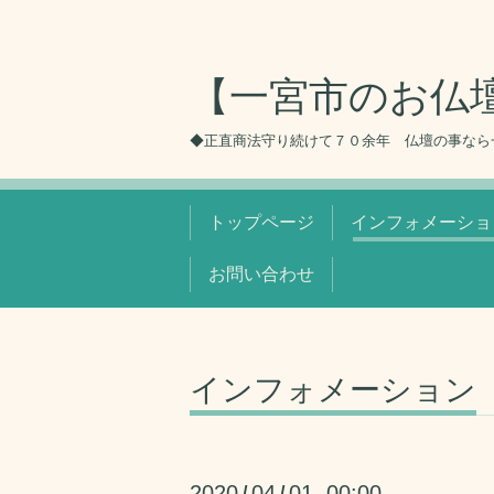
【一宮市のお仏
◆正直商法守り続けて７０余年 仏壇の事なら
トップページ
インフォメーショ
お問い合わせ
インフォメーション
2020
04
01 00:00
/
/